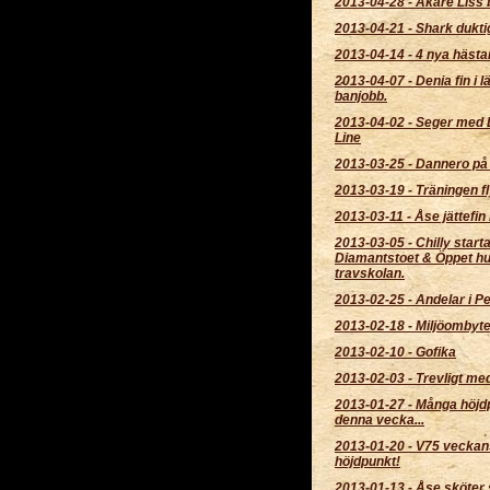
2013-04-28
-
Åkare Liss 
2013-04-21
-
Shark dukti
2013-04-14
-
4 nya hästar 
2013-04-07
-
Denia fin i l
banjobb.
2013-04-02
-
Seger med 
Line
2013-03-25
-
Dannero på 
2013-03-19
-
Träningen fl
2013-03-11
-
Åse jättefin 
2013-03-05
-
Chilly starta
Diamantstoet & Öppet hu
travskolan.
2013-02-25
-
Andelar i Pe
2013-02-18
-
Miljöombyt
2013-02-10
-
Gofika
2013-02-03
-
Trevligt me
2013-01-27
-
Många höjd
denna vecka...
2013-01-20
-
V75 veckans
höjdpunkt!
2013-01-13
-
Åse sköter 