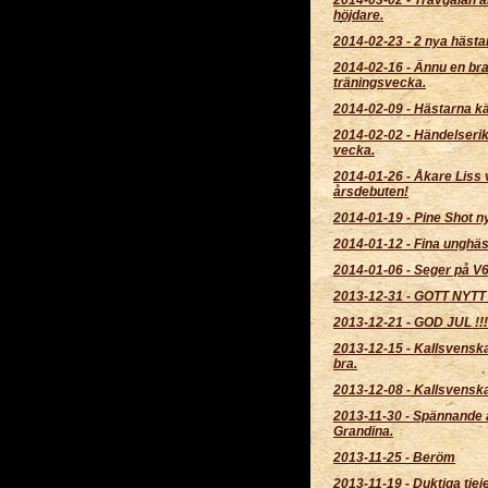
höjdare.
2014-02-23
-
2 nya hästa
2014-02-16
-
Ännu en br
träningsvecka.
2014-02-09
-
Hästarna kä
2014-02-02
-
Händelserik
vecka.
2014-01-26
-
Åkare Liss 
årsdebuten!
2014-01-19
-
Pine Shot ny 
2014-01-12
-
Fina unghäs
2014-01-06
-
Seger på V
2013-12-31
-
GOTT NYTT 
2013-12-21
-
GOD JUL !!!
2013-12-15
-
Kallsvenska
bra.
2013-12-08
-
Kallsvensk
2013-11-30
-
Spännande at
Grandina.
2013-11-25
-
Beröm
2013-11-19
-
Duktiga tjeje