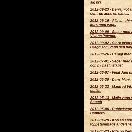
sig bra.
2012-09-23
-
Denia njöt av
centrun ännu en gång...
2012-09-16
-
Alla småhin
körs med vagn.
2012-09-09
-
Seger med 
Vivann Palema.
2012-09-02
-
Stark insat
Bragd som vann den tun
2012-08-26
-
Härligt med
2012-07-01
-
Seger med Fj
och ny häst i stallet.
2012-06-07
-
Final Jam p
2012-05-30
-
Dans Mani ny
2012-05-22
-
Manfred Vik
stallet.
2012-05-13
-
Malin vann 
Scotch
2012-05-06
-
Dubbelsege
Dannero.
2012-04-29
-
Köp en ande
toppstammade andelshä
2012-04-23
-
Rite on Pep