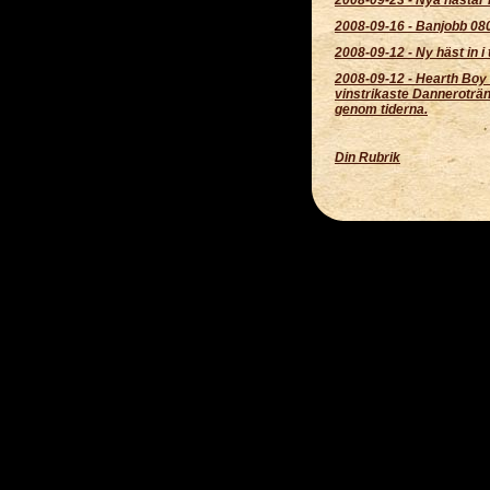
2008-09-16
-
Banjobb 08
2008-09-12
-
Ny häst in i
2008-09-12
-
Hearth Boy
vinstrikaste Danneroträ
genom tiderna.
Din Rubrik