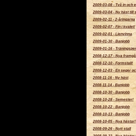
2009-03-08
-
Två in och e
2009-03-04
-
Ny häst till s
2009-02-11
-
2-åringarna
2009-02-07
-
Fin i kvalet!
2009-02-01
-
Lienvinna
2009-01-30
-
Banjobb
2009-01-16
-
Träningsper
2008-12-17
-
Nya framgå
2008-12-10
-
Formstall!
2008-12-03
-
En seger oc
2008-11-16
-
Ny häst
2008-11-14
-
Banjobb
2008-10-30
-
Banjobb
2008-10-28
-
Semester!
2008-10-22
-
Banjobb
2008-10-13
-
Banjobb
2008-10-05
-
Nya hästar!
2008-09-26
-
Nytt stall
2008-09-23
-
Nya hästar i