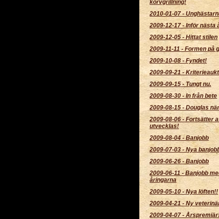
korvgrillning!
2010-01-07
-
Unghästarn
2009-12-17
-
Inför nästa å
2009-12-05
-
Hittat stilen
2009-11-11
-
Formen på 
2009-10-08
-
Fyndet!
2009-09-21
-
Kriterieaukt
2009-09-15
-
Tungt nu.
2009-08-30
-
In från bete
2009-08-15
-
Douglas när
2009-08-06
-
Fortsätter a
utvecklas!
2009-08-04
-
Banjobb
2009-07-03
-
Nya banjob
2009-06-26
-
Banjobb
2009-06-11
-
Banjobb me
åringarna
2009-05-10
-
Nya löften!!
2009-04-21
-
Ny veterinär
2009-04-07
-
Årspremiär