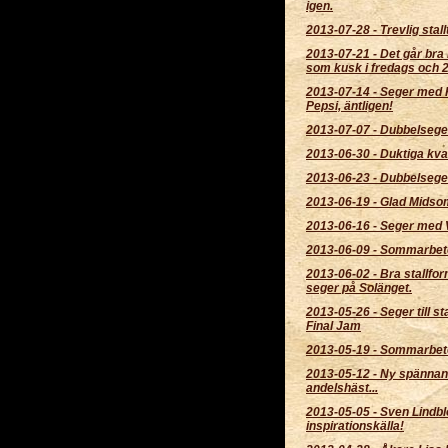
igen.
2013-07-28
-
Trevlig stall
2013-07-21
-
Det går bra
som kusk i fredags och 2 t
2013-07-14
-
Seger med R
Pepsi, äntligen!
2013-07-07
-
Dubbelseger
2013-06-30
-
Duktiga kva
2013-06-23
-
Dubbelsege
2013-06-19
-
Glad Midso
2013-06-16
-
Seger med 
2013-06-09
-
Sommarbet
2013-06-02
-
Bra stallfo
seger på Solänget.
2013-05-26
-
Seger till s
Final Jam
2013-05-19
-
Sommarbet
2013-05-12
-
Ny spänna
andelshäst...
2013-05-05
-
Sven Lindbl
inspirationskälla!