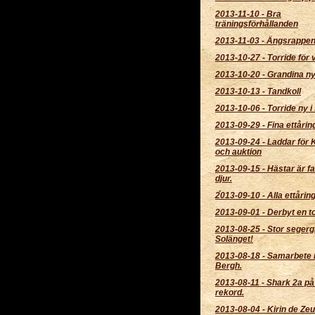
2013-11-10
-
Bra
träningsförhållanden
2013-11-03
-
Ängsrappen 
2013-10-27
-
Torride för 
2013-10-20
-
Grandina ny 
2013-10-13
-
Tandkoll
2013-10-06
-
Torride ny i 
2013-09-29
-
Fina ettårin
2013-09-24
-
Laddar för K
och auktion
2013-09-15
-
Hästar är f
djur.
2013-09-10
-
Alla ettårin
2013-09-01
-
Derbyt en t
2013-08-25
-
Stor segerg
Solänget!
2013-08-18
-
Samarbete 
Bergh.
2013-08-11
-
Shark 2a på
rekord.
2013-08-04
-
Kirin de Ze