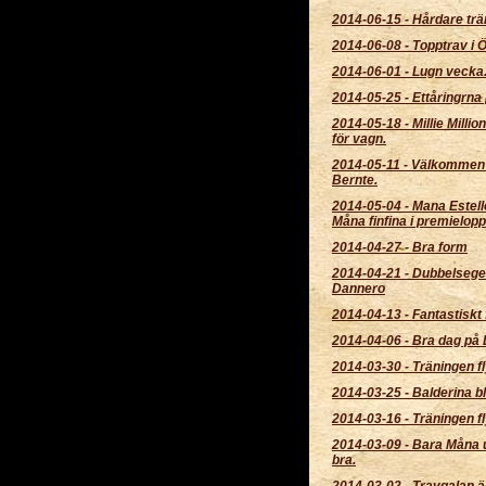
2014-06-15
-
Hårdare trä
2014-06-08
-
Topptrav i 
2014-06-01
-
Lugn vecka
2014-05-25
-
Ettåringrna 
2014-05-18
-
Millie Millio
för vagn.
2014-05-11
-
Välkommen
Bernte.
2014-05-04
-
Mana Estell
Måna finfina i premielopp
2014-04-27
-
Bra form
2014-04-21
-
Dubbelsege
Dannero
2014-04-13
-
Fantastiskt 
2014-04-06
-
Bra dag på 
2014-03-30
-
Träningen fl
2014-03-25
-
Balderina bl
2014-03-16
-
Träningen fl
2014-03-09
-
Bara Måna 
bra.
2014-03-02
-
Travgalan ä