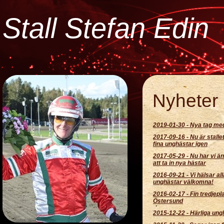
Stall Stefan Edin
Nyheter
2019-01-30
-
Nya tag me
2017-09-16
-
Nu är stalle
fina unghästar igen
2017-05-29
-
Nu har vi än
att ta in nya hästar
2016-09-21
-
Vi hälsar al
unghästar välkomna!
2016-02-17
-
Fin tredjepla
Östersund
2015-12-22
-
Härliga ung