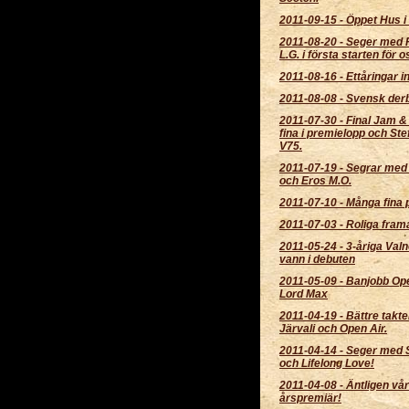
2011-09-15
-
Öppet Hus i 
2011-08-20
-
Seger med 
L.G. i första starten för o
2011-08-16
-
Ettåringar in
2011-08-08
-
Svensk derb
2011-07-30
-
Final Jam 
fina i premielopp och Ste
V75.
2011-07-19
-
Segrar med
och Eros M.O.
2011-07-10
-
Många fina 
2011-07-03
-
Roliga fram
2011-05-24
-
3-åriga Valn
vann i debuten
2011-05-09
-
Banjobb Ope
Lord Max
2011-04-19
-
Bättre takt
Järvali och Open Air.
2011-04-14
-
Seger med 
och Lifelong Love!
2011-04-08
-
Äntligen vå
årspremiär!