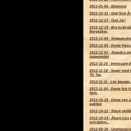
2013-01-06
-
Blommor
2012-12-31
-
Gott Nytt År
2012-12-23
-
God Jul !
2012-12-16
-
Bra kväll på
Bergsåker.
2012-12-09
-
Snöpulsnin
2012-12-05
-
Denia fräsc
2012-12-02
-
Angelica gör
toppenjobb!
2012-11-25
-
Intressant f
2012-11-18
-
Seger med 
Tic Tac
2012-11-11
-
Lite blandat..
2012-11-04
-
Denia fick f
hem.
2012-10-28
-
Denia ska s
auktion
2012-10-22
-
Shark sköter
2012-10-14
-
Åkare Liss b
och bättre...
2012-09-30
-
Unghästarn