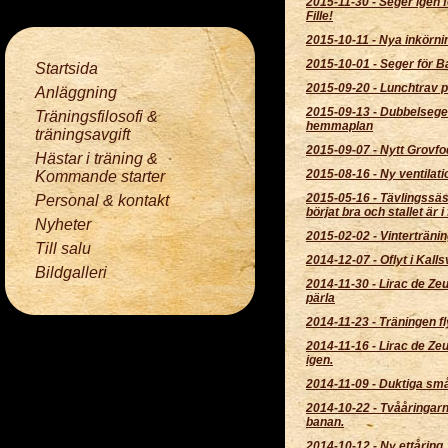
2015-11-30
-
Seger igen 
Fille!
2015-10-11
-
Nya inkörni
2015-10-01
-
Seger för Ba
Startsida
2015-09-20
-
Lunchtrav 
Anläggning
2015-09-13
-
Dubbelsege
Träningsfilosofi &
hemmaplan
träningsavgift
2015-09-07
-
Nytt Grovfo
Hästar i träning &
2015-08-16
-
Ny ventilatio
Kommande starter
2015-05-16
-
Tävlingssä
Personal & kontakt
börjat bra och stallet är i
Nyheter
2015-02-02
-
Vintertränin
Till salu
2014-12-07
-
Oflyt i Kal
Bildgalleri
2014-11-30
-
Lirac de Zeu
pärla
2014-11-23
-
Träningen fl
2014-11-16
-
Lirac de Zeu
igen.
2014-11-09
-
Duktiga små
2014-10-22
-
Tvååringarn
banan.
2014-10-12
-
Ny ettåring