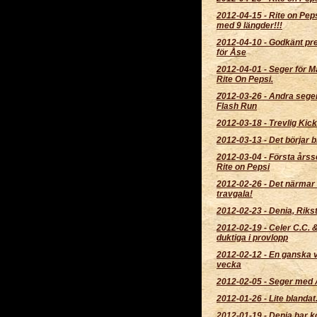
2012-04-15
-
Rite on Pep
med 9 längder!!!
2012-04-10
-
Godkänt pr
för Åse
2012-04-01
-
Seger för M
Rite On Pepsi.
2012-03-26
-
Andra sege
Flash Run
2012-03-18
-
Trevlig Kick
2012-03-13
-
Det börjar bl
2012-03-04
-
Första årss
Rite on Pepsi
2012-02-26
-
Det närmar 
travgala!
2012-02-23
-
Denia, Rikst
2012-02-19
-
Celer C.C. 
duktiga i provlopp
2012-02-12
-
En ganska v
vecka
2012-02-05
-
Seger med 
2012-01-26
-
Lite blandat.
2012-01-19
-
Denia har 