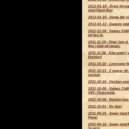
2012-01-18
-
Årets först
med Flash Run
2012-01-16
-
Denia blir v
2012-01-12
-
Dagens job
2011-12-28
-
Valnes Chill
ett bra år.
2011-11-10
-
Final Jam &
fina i jobb på banan.
2011-11-06
-
Köp andel i 
Rixhäst!
2011-10-30
-
Lovesong fin
2011-10-23
-
2 segrar till 
veckan
2011-10-16
-
Veckan som 
2011-10-08
-
Valnes Chil
V65 i Östersund.
2011-10-06
-
Rixhäst hos 
2011-10-01
-
Ny häst
2011-09-25
-
Seger med 
Pepsi
2011-09-18
-
Seger med F
Scotch.