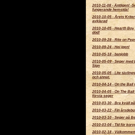
2010-11-08
-
Äntligen! -
fungerande hemsida!
2010-10-05
-
Årets Krite
avklarad
2010-10-05
-
Hearth Boy
död!
2010-09-28
-
Rite on Pepsi
2010-09-24
-
Hej igen!
2010-05-18
-
banjobb
2010-05-09
-
Seger med 
Sign
2010-05-05
-
Lite tävling
och annat.
2010-04-14
-
On the Ball 
2010-04-05
-
On The Ball 
första seger
2010-03-30
-
Bra kväll p
2010-03-22
-
Fin årsdebu
2010-03-10
-
Seger på B
2010-03-04
-
Tid för korvg
2010-02-18
-
Välkommen