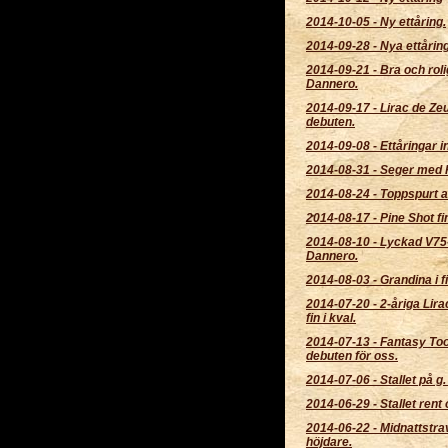
2014-10-05
-
Ny ettåring.
2014-09-28
-
Nya ettårin
2014-09-21
-
Bra och rol
Dannero.
2014-09-17
-
Lirac de Zeu
debuten.
2014-09-08
-
Ettåringar i
2014-08-31
-
Seger med 
2014-08-24
-
Toppspurt a
2014-08-17
-
Pine Shot fin
2014-08-10
-
Lyckad V75-
Dannero.
2014-08-03
-
Grandina i fi
2014-07-20
-
2-åriga Lir
fin i kval.
2014-07-13
-
Fantasy Too
debuten för oss.
2014-07-06
-
Stallet på g.
2014-06-29
-
Stallet rent
2014-06-22
-
Midnattstra
höjdare.