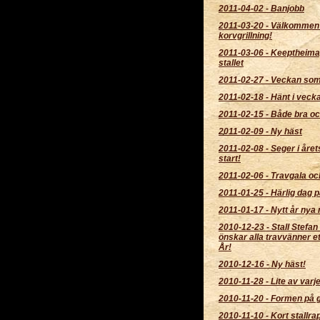
2011-04-02
-
Banjobb
2011-03-20
-
Välkommen
korvgrillning!
2011-03-06
-
Keeptheimag
stallet
2011-02-27
-
Veckan som
2011-02-18
-
Hänt i veck
2011-02-15
-
Både bra oc
2011-02-09
-
Ny häst
2011-02-08
-
Seger i året
start!
2011-02-06
-
Travgala och
2011-01-25
-
Härlig dag p
2011-01-17
-
Nytt år nya 
2010-12-23
-
Stall Stefan
önskar alla travvänner et
År!
2010-12-16
-
Ny häst!
2010-11-28
-
Lite av varje
2010-11-20
-
Formen på g
2010-11-10
-
Kort stallra